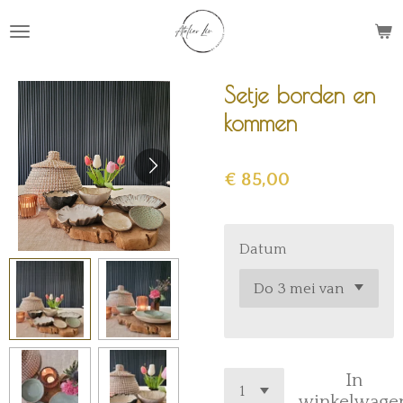
Ga
direct
naar
de
Setje borden en
hoofdinhoud
kommen
€ 85,00
Datum
In
winkelwage