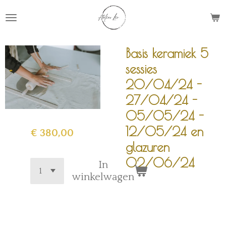
Ga
direct
naar
de
Basis keramiek 5
hoofdinhoud
sessies
20/04/24 -
27/04/24 -
05/05/24 -
12/05/24 en
€ 380,00
glazuren
02/06/24
In
winkelwagen